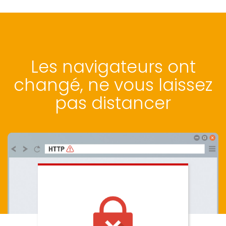
Les navigateurs ont
changé, ne vous laissez
pas distancer