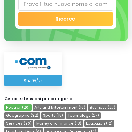
Ricerca
$14.95/yr
Cerca estensioni per categoria
Popular (20)
Arts and Entertainment (16)
Business (27)
Geographic (32)
Sports (15)
Technology (27)
Services (90)
Money and Finance (18)
Education (12)
Food and Drink (4)
Leisure and Recreation (4)