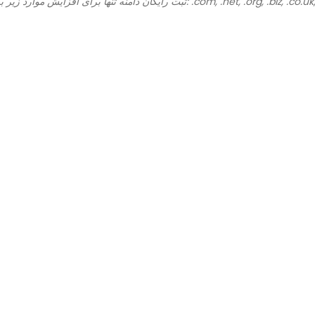
دامنه تنها برای افزایش موارد زیر بکار رود: .com, .net, .org, .biz, .co.uk, .us